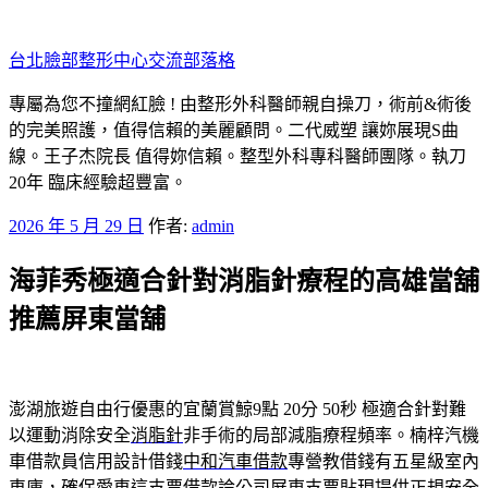
跳
至
台北臉部整形中心交流部落格
主
要
專屬為您不撞網紅臉 ! 由整形外科醫師親自操刀，術前&術後
內
的完美照護，值得信賴的美麗顧問。二代威塑 讓妳展現S曲
容
線。王子杰院長 值得妳信賴。整型外科專科醫師團隊。執刀
20年 臨床經驗超豐富。
發
2026 年 5 月 29 日
作者:
admin
佈
海菲秀極適合針對消脂針療程的高雄當舖
於
推薦屏東當舖
澎湖旅遊自由行優惠的宜蘭賞鯨9點 20分 50秒
極適合針對難
以運動消除安全
消脂針
非手術的局部減脂療程頻率。楠梓汽機
車借款員信用設計借錢
中和汽車借款
專營教借錢有五星級室內
車庫，確保愛車這支票借款論公司
屏東支票貼現
提供正規安全