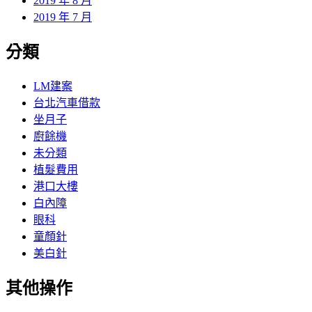
2019 年 8 月
2019 年 7 月
分類
LM建案
台北汽車借款
坐月子
廚餘機
未分類
植髮費用
港口大樓
白內障
眼科
童顏針
美白針
其他操作