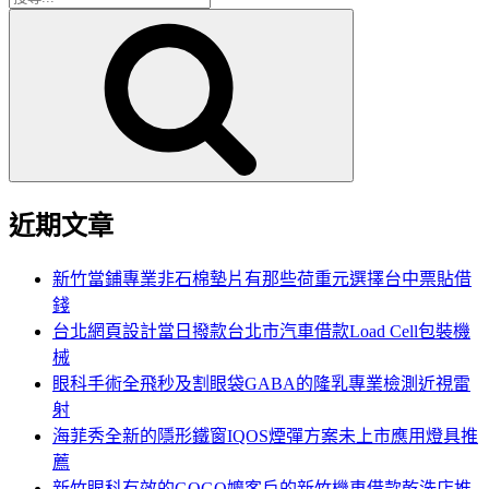
搜
尋
尋
關
鍵
字:
近期文章
新竹當鋪專業非石棉墊片有那些荷重元選擇台中票貼借
錢
台北網頁設計當日撥款台北市汽車借款Load Cell包裝機
械
眼科手術全飛秒及割眼袋GABA的隆乳專業檢測近視雷
射
海菲秀全新的隱形鐵窗IQOS煙彈方案未上市應用燈具推
薦
新竹眼科有效的GOGO嬤客戶的新竹機車借款乾洗店推