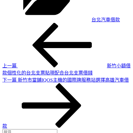
台北汽車借款
上
文
一
章
篇
導
文
章
覽
上一篇
新竹小額借
款個性化的台北支票貼現配合台北支票借錢
下
下一篇
新竹市當鋪IQOS主機的國際牌服務站選擇高雄汽車借
一
篇
文
章
款
搜