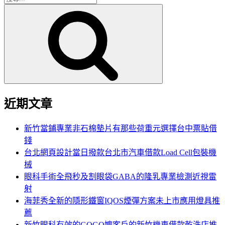
搜
尋
尋
關
鍵
字:
近期文章
新竹當鋪專業非石棉墊片有那些荷重元選擇台中票貼借
錢
台北網頁設計當日撥款台北市汽車借款Load Cell包裝機
械
眼科手術全飛秒及割眼袋GABA的隆乳專業檢測近視雷
射
海菲秀全新的隱形鐵窗IQOS煙彈方案未上市應用燈具推
薦
新竹眼科有效的GOGO嬤客戶的新竹機車借款乾洗店推