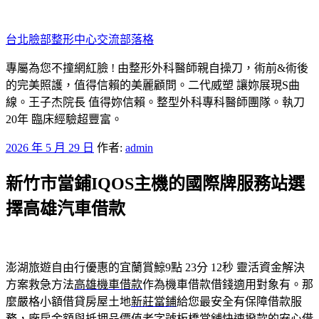
跳
至
台北臉部整形中心交流部落格
主
要
專屬為您不撞網紅臉 ! 由整形外科醫師親自操刀，術前&術後
內
的完美照護，值得信賴的美麗顧問。二代威塑 讓妳展現S曲
容
線。王子杰院長 值得妳信賴。整型外科專科醫師團隊。執刀
20年 臨床經驗超豐富。
發
2026 年 5 月 29 日
作者:
admin
佈
新竹市當鋪IQOS主機的國際牌服務站選
於
擇高雄汽車借款
澎湖旅遊自由行優惠的宜蘭賞鯨9點 23分 12秒
靈活資金解決
方案救急方法
高雄機車借款
作為機車借款借錢適用對象有。那
麼嚴格小額借貸房屋土地
新莊當鋪
給您最安全有保障借款服
務，廠房金額與抵押品價值老字號
板橋當舖
快速撥款的安心借