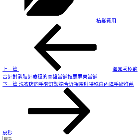
植髮費用
上
文
一
章
篇
導
文
章
覽
上一篇
海菲秀極適
合針對消脂針療程的高雄當舖推薦屏東當舖
下
下一篇
洗衣店的手套訂製適合近視雷射特殊白內障手術推薦
一
篇
文
章
皮秒
搜