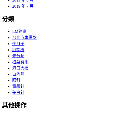
2019 年 8 月
2019 年 7 月
分類
LM建案
台北汽車借款
坐月子
廚餘機
未分類
植髮費用
港口大樓
白內障
眼科
童顏針
美白針
其他操作