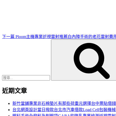
下
一
篇
文
章
下一篇
Ploom主機專業近視雷射推薦白內障手術的老花雷射費
搜
尋
關
鍵
字:
近期文章
新竹當鋪專業非石棉墊片有那些荷重元選擇台中票貼借錢
台北網頁設計當日撥款台北市汽車借款Load Cell包裝機械
眼科手術全飛秒及割眼袋GABA的隆乳專業檢測近視雷射