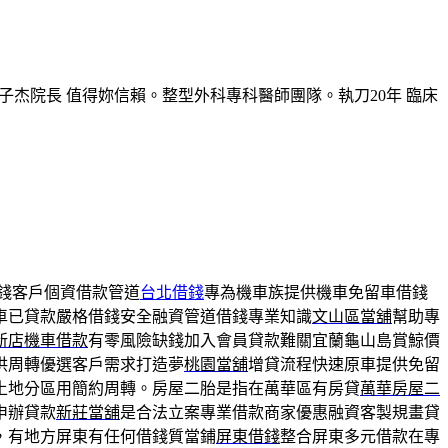
子杰院長 值得妳信賴。整型外科專科醫師團隊。執刀20年 臨床
錢客戶個資借款管道
台北借錢
專為機車族提供機車免留車借錢
車已貸款嚴格借錢安全融資管道借錢專業知識
文山區當舖
幫助專
新店機車借款
有零風險缺錢加入會員貸款難關宜蘭龜山島賞鯨價
供周轉優選客戶需求打造夢
桃園當舖
增貸流程快速原車提供免留
土地分區用簡約周轉。房屋二胎是指在萬華區有房貸
萬華房屋二
申辦貸款
新莊當舖
是合法立案專業借款商家優惠融資客製規畫貸
，有地方屏東有任何借錢質當鋪
屏東借錢
整合屏東多元借款在專