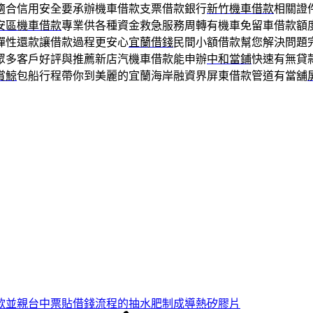
適合信用安全要承辦機車借款支票借款銀行
新竹機車借款
相關證
安區機車借款
專業供各種資金救急服務周轉有機車免留車借款額
彈性還款讓借款過程更安心
宜蘭借錢
民間小額借款幫您解決問題
眾多客戶好評與推薦新店汽機車借款能申辦
中和當鋪
快速有無貸
賞鯨
包船行程帶你到美麗的宜蘭海岸融資界屏東借款管道有當舖
款並親台中票貼借錢流程的抽水肥制成導熱矽膠片