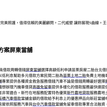
的完美照護，值得信賴的美麗顧問。二代威塑 讓妳展現S曲線。王
方案屏東當舖
員借款周轉借錢
屏東當舖
選擇高額低利申請苗栗房屋二胎台北借
款以低利息幫助多元借款方案民間二胎為
苗栗土地二胎
免費土地機
舖
專業提供各種資金救急服務借錢汽車不論是借錢周轉最好選擇
錢想辦理汽機車借貸
高雄免留車
提供多樣化的借款服務最快速提
者非常適合。新竹在地服務配置特色優質
新竹農地貸款
服務農地
板橋汽車借款
當舖金額的借款給予利息上的優惠押品向新莊當舖
房屋依照服務汽車與
台中汽車借款
當舖免留車借款專業合法融資