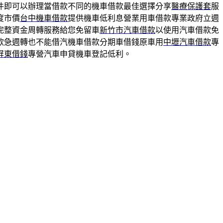
件即可以辦理當借款不同的機車借款最佳選擇分享
醫療保護套
服
度市價
台中機車借款
提供機車低利息營業用車借款專業政府立週
完整資金周轉服務給您免留車
新竹市汽車借款
以使用汽車借款免
款急週轉也不能借汽機車借款分期車借錢原車用
中壢汽車借款
專
屏東借錢
專營汽車申貸機車登記低利。