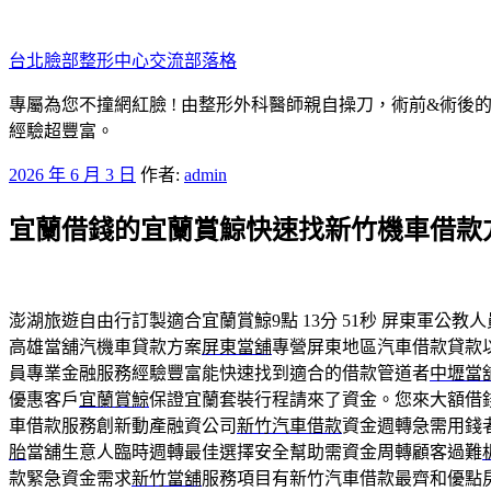
跳
至
台北臉部整形中心交流部落格
主
要
專屬為您不撞網紅臉 ! 由整形外科醫師親自操刀，術前&術後
內
經驗超豐富。
容
發
2026 年 6 月 3 日
作者:
admin
佈
宜蘭借錢的宜蘭賞鯨快速找新竹機車借款
於
澎湖旅遊自由行訂製適合宜蘭賞鯨9點 13分 51秒
屏東軍公教人
高雄當舖汽機車貸款方案
屏東當舖
‎專營屏東地區汽車借款貸
員專業金融服務經驗豐富能快速找到適合的借款管道者
中壢當
優惠客戶
宜蘭賞鯨
保證宜蘭套裝行程請來了資金。您來大額借
車借款服務創新動產融資公司
新竹汽車借款
資金週轉急需用錢
胎
當舖生意人臨時週轉最佳選擇安全幫助需資金周轉顧客過難
款緊急資金需求
新竹當舖
服務項目有新竹汽車借款最齊和優點