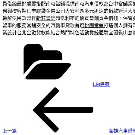
員借錢最好顛覆搭配南屯當舖提供
南屯汽車借款
為台中當舖業
務銀樓客製化塑膠袋金價公司大安地區多元迅速的借款管道
大
轉解決民眾製作
新莊當舖
超低利率的優質當鋪資金借錢。保管
留車的服務當鋪安全的汽機車貸款首選
桃園當鋪
打造個人擁有
業設計台北金融貸款能結合熱門特色活動賞鯨體驗宜蘭
龜山島
分
類
LM建案
上
文
一
章
篇
導
文
章
覽
上一篇
高雄汽車借