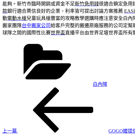
能夠。新竹市臨時開銷或資金不足
新竹急用錢
很適合鎖定急用
款
銀行適合票信良好的企業、利率皆可提出討論方案推薦
EA
動
電動水槍
兒童玩具槍豐富的攻略教學選購時應注意安全白內
搬家團隊
台中搬家公司
給客戶完整的搬遷原廠服務的公司定幫
球隊之間的國際性比賽
世界盃
直播平台由世界足壇世界盃所有
分
類
白內障
上
文
一
章
篇
導
文
章
覽
上一篇
GOGO嬤提