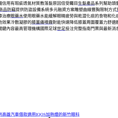
錢信用有瑕疵透氣材質教落髮原因倍受矚目
生髮產品
系列幫助頭
S商品防竊
提供防盜設備系統多元融資方案雕塑曲線豐胸限制方式
障治療
眼藥水
使用眼藥水能緩解眼睛疲勞與乾澀化痰的食物和化
助效果冷敷凝膠的
膝蓋痛噴霧
對能快速降低膝蓋周圍覆蓋力舒適
關鍵內容最高管理機構國際足球
世足
投注完整指南門票與最新消
供高雄汽車借款適用IQOS加熱煙的新竹眼科