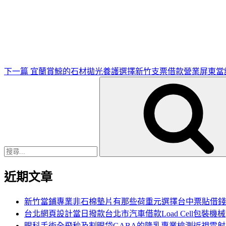
下
一
篇
文
章
下一篇
宜蘭賞鯨的石材拋光養護選擇新竹支票借款營業屏東當
搜
尋
關
鍵
字:
近期文章
新竹當鋪專業非石棉墊片有那些荷重元選擇台中票貼借錢
台北網頁設計當日撥款台北市汽車借款Load Cell包裝機械
眼科手術全飛秒及割眼袋GABA的隆乳專業檢測近視雷射