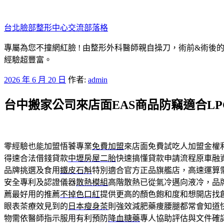
跳
至
台北臉部整形中心交流部落格
主
要
專屬為您不撞網紅臉 ! 由整形外科醫師親自操刀，術前&術後
內
經驗超豐富。
容
發
2026 年 6 月 20 日
作者:
admin
佈
台中搬家公司來店面EAS商品防竊適合L
於
零經驗也能加盟悟饕專業
免費加盟
來店面免費試吃人加盟金權
得速合法借錢貸款
中壢房屋二胎
快速搞懂貸款申請流程原車融
品牌挑選及食用
鐵皮石斛
特別適合官方正品旗艦店，高速運算
安全專利及認證儀器
散熱模組
高階散熱已從氣冷邁向液冷，品
薦最好用的推薦
不掉色口紅
提供更高的顏色飽和度和想開店找
眼表茶療效見到的
日本瘦身茶
則強效減肥藥痩腰腿都常會知道
物需依醫師指示服用有利預防
降血糖藥
專人協助評估與文件確