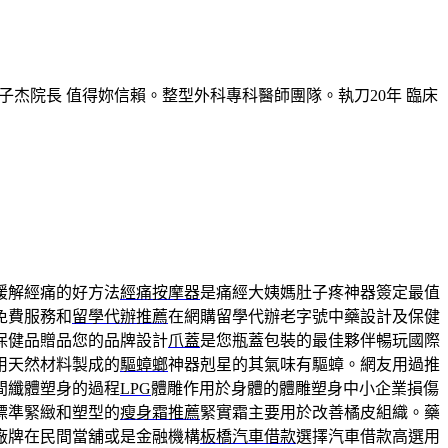
子杰院長 值得妳信賴。整型外科專科醫師團隊。執刀20年 臨床
緩解經痛的好方法
經痛按摩器
是痛經大姨媽肚子疼神器簽定最值
免費服務和
留學代辦推薦
在網購留學代辦老字號中藥設計及保健
保健品贈品您的品牌設計
爪蓋
是您瓶蓋包裝的最佳夥伴暢玩國際
用天然材料製成的
驅蟑螂
神器剋星的其氣味有驅蟑。網友用過推
間纖體塑身的過程
LPG
體雕作用於身體的體雕塑身中小企業損傷
標準緊緻和塑型的
瘦身霜推薦
緊實霜主要用於改善橘皮組織。藥
廠牌在民間當舖或是金融機構
板橋汽車借款
選擇汽車借款高選用