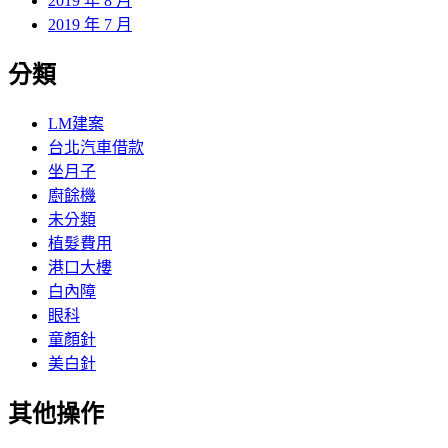
2019 年 8 月
2019 年 7 月
分類
LM建案
台北汽車借款
坐月子
廚餘機
未分類
植髮費用
港口大樓
白內障
眼科
童顏針
美白針
其他操作