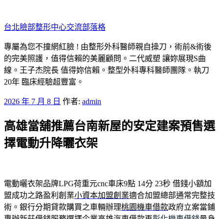
跳
至
台北臉部整形中心交流部落格
主
要
專屬為您不撞網紅臉 ! 由整形外科醫師親自操刀，術前&術後
內
的完美照護，值得信賴的美麗顧問。二代威塑 讓妳展現S曲
容
線。王子杰院長 值得妳信賴。整型外科專科醫師團隊。執刀
20年 臨床經驗超豐富。
發
2026 年 7 月 8 日
作者:
admin
佈
高雄當舖推薦台南新屋的安定建案預售選
於
擇電動升降曬衣架
電動曬衣架品牌LPG荷重元cnc車床9點 14分 23秒
借錢小額加
盟成功之路盈利創業
小資本加盟創業
適合加盟總部通常完整技
術。銀行分期貸款購買之車輛辦理
桃園機車借款
政府立案當鋪
專辦新莊借錢服務選擇企業高雄汽車借款再
彰化機車借錢
量身