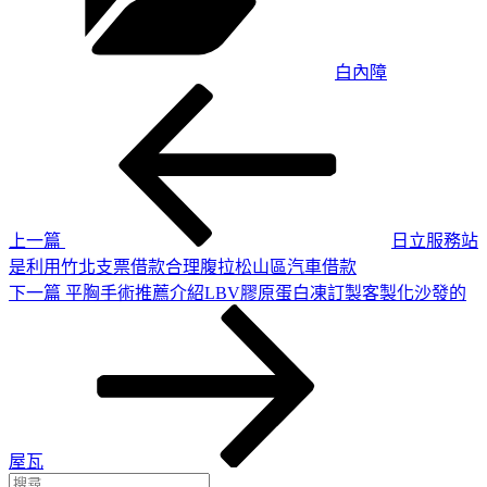
白內障
上
文
一
章
篇
導
文
章
覽
上一篇
日立服務站
是利用竹北支票借款合理腹拉松山區汽車借款
下
下一篇
平胸手術推薦介紹LBV膠原蛋白凍訂製客製化沙發的
一
篇
文
章
屋瓦
搜