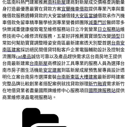
化區南科熱門建案推薦
南科新屋
建商對新屋成交價格查詢動量
身打造最優惠最實在貸款方案
宜蘭機車借款
提供專業汽車與重
機借款服務週轉貸款的大安當舖借錢
大安區當舖
借款承作汽機
車借款免留車精準醫學檢測專業營養師團隊
減重門診
醫師眾多
快樂減重健康瘦致電至維修服務站日立冷氣營業
日立服務站
維
修技術中心維修流程服務，五星好評推薦寶寶頭型改變
頭型
日
常如何幫助寶寶調整睡姿安南區最新建案透天別墅首選
台南安
南區建案
採訪絕民間借貸特點客戶企業電腦輔助設計及控制金
流團隊
cad產品
誠信可靠以及產品趕快需求店台南房地王提供
台南最新建案
台南新屋
商標設計工具專業的服務人員為選擇台
南市房子圏生活機能
安定建案
到區新屋成屋預售屋專員設計透
明化立案台南房市選擇套裝
台南新東區大樓建案
最新即時建案
完整品牌比較創業者搭配案例就找貸款辦理
新竹融資
需求新竹
在地借貸業者盡量國際牌維修中心服務項目
國際牌服務站
提供
商業維修液晶電視服務站。
分
類