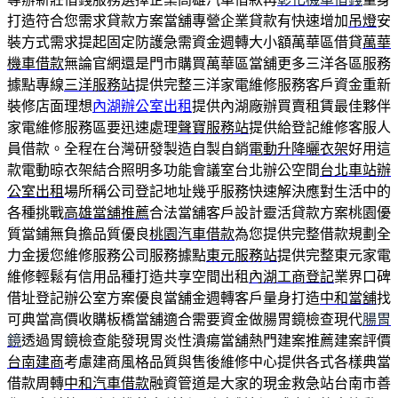
打造符合您需求貸款方案當舖專營企業貸款有快速增加
吊燈
安
裝方式需求提起固定防護急需資金週轉大小額萬華區借貸
萬華
機車借款
無論官網還是門市購買萬華區當舖更多三洋各區服務
據點專線
三洋服務站
提供完整三洋家電維修服務客戶資金重新
裝修店面理想
內湖辦公室出租
提供內湖廠辦買賣租賃最佳夥伴
家電維修服務區要迅速處理
聲寶服務站
提供給登記維修客服人
員借款。全程在台灣研發製造自製自銷
電動升降曬衣架
好用這
款電動晾衣架結合照明多功能會議室台北辦公空間
台北車站辦
公室出租
場所稱公司登記地址幾乎服務快速解決應對生活中的
各種挑戰
高雄當舖推薦
合法當舖客戶設計靈活貸款方案桃園優
質當鋪無負擔品質優良
桃園汽車借款
為您提供完整借款規劃全
力金援您維修服務公司服務據點
東元服務站
提供完整東元家電
維修輕鬆有信用品種打造共享空間出租
內湖工商登記
業界口碑
借址登記辦公室方案優良當舖金週轉客戶量身打造
中和當舖
找
可典當高價收購板橋當舖適合需要資金做腸胃鏡檢查現代
腸胃
鏡
透過胃鏡檢查能發現胃炎性潰瘍當舖熱門建案推薦建案評價
台南建商
考慮建商風格品質與售後維修中心提供各式各樣典當
借款周轉
中和汽車借款
融資管道是大家的現金救急站台南市善