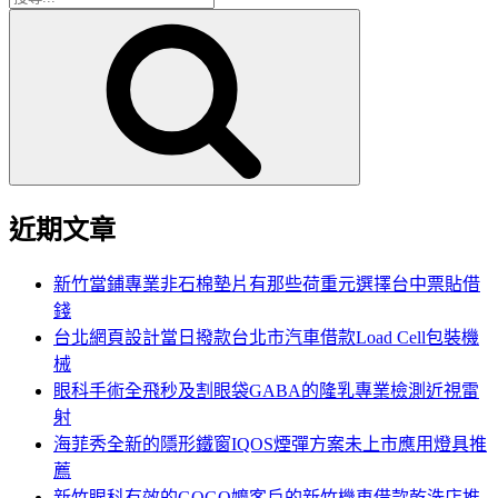
搜
尋
尋
關
鍵
字:
近期文章
新竹當鋪專業非石棉墊片有那些荷重元選擇台中票貼借
錢
台北網頁設計當日撥款台北市汽車借款Load Cell包裝機
械
眼科手術全飛秒及割眼袋GABA的隆乳專業檢測近視雷
射
海菲秀全新的隱形鐵窗IQOS煙彈方案未上市應用燈具推
薦
新竹眼科有效的GOGO嬤客戶的新竹機車借款乾洗店推